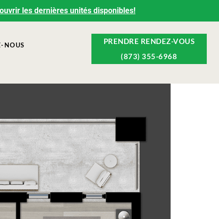
vrir les dernières unités disponibles!
PRENDRE RENDEZ-VOUS
Z-NOUS
(873) 355-6968