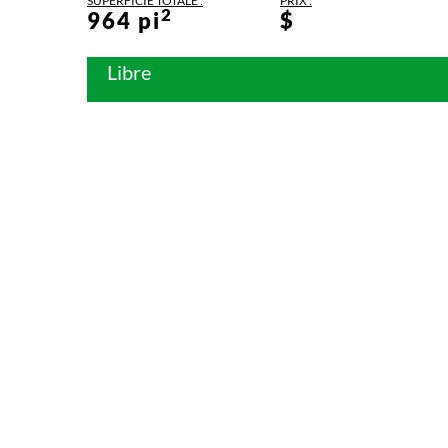
SUPERFICIE TOTALE :
PRIX :
2
964 pi
$
Libre