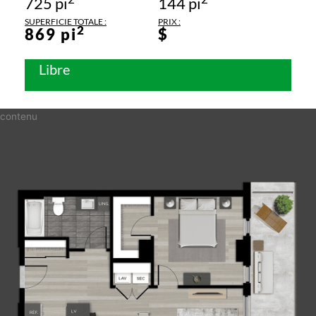
725 pi
144 pi
SUPERFICIE TOTALE :
PRIX :
2
869 pi
$
Libre
contenu